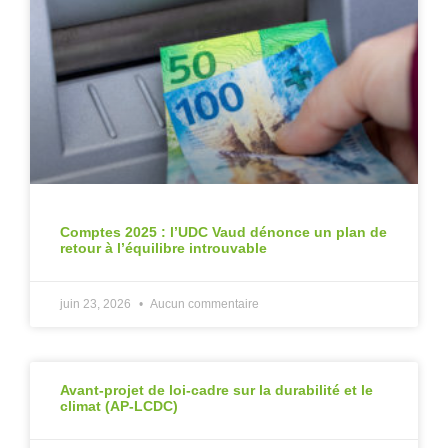
Comptes 2025 : l’UDC Vaud dénonce un plan de
retour à l’équilibre introuvable
juin 23, 2026
Aucun commentaire
Avant-projet de loi-cadre sur la durabilité et le
climat (AP-LCDC)