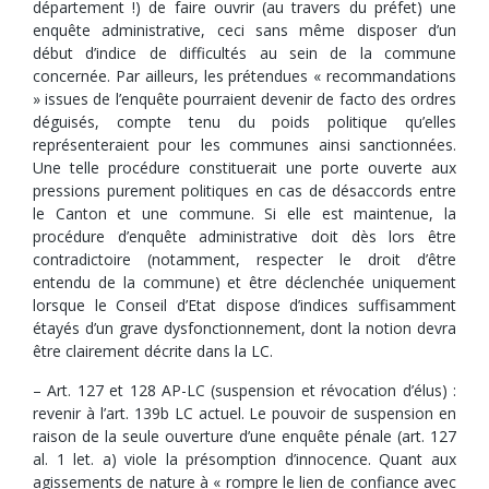
département !) de faire ouvrir (au travers du préfet) une
enquête administrative, ceci sans même disposer d’un
début d’indice de difficultés au sein de la commune
concernée. Par ailleurs, les prétendues « recommandations
» issues de l’enquête pourraient devenir de facto des ordres
déguisés, compte tenu du poids politique qu’elles
représenteraient pour les communes ainsi sanctionnées.
Une telle procédure constituerait une porte ouverte aux
pressions purement politiques en cas de désaccords entre
le Canton et une commune. Si elle est maintenue, la
procédure d’enquête administrative doit dès lors être
contradictoire (notamment, respecter le droit d’être
entendu de la commune) et être déclenchée uniquement
lorsque le Conseil d’Etat dispose d’indices suffisamment
étayés d’un grave dysfonctionnement, dont la notion devra
être clairement décrite dans la LC.
– Art. 127 et 128 AP-LC (suspension et révocation d’élus) :
revenir à l’art. 139b LC actuel. Le pouvoir de suspension en
raison de la seule ouverture d’une enquête pénale (art. 127
al. 1 let. a) viole la présomption d’innocence. Quant aux
agissements de nature à « rompre le lien de confiance avec