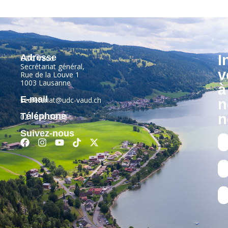
I
Adresse
UDC Vaud
Secrétariat général,
v
Rue de la Louve 1
1003 Lausanne
à
E-mail
secretariat@udc-vaud.ch
n
Téléphone
n
021 806 32 90
Suivez-nous