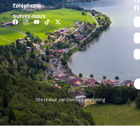
Téléphone
n
021 806 32 90
Suivez-nous
Site réalisé par
Osmose Marketing