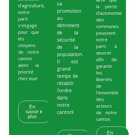
sa
d’agriculture,
la perte
promotion
notre
d’autonomie
au
parti
des
détriment
s’engage
communes
pour que
de la
poussent
les
sécurité
notre
citoyens
parti à
de la
de notre
œuvrer
population.
canton
afin de
Il est
aient la
garantir
grand
priorité
les
temps de
chez eux!
libertés
rétablir
de
l’ordre
l’ensemble
dans
des
notre
acteurs
En
canton!
savoir
de notre
plus
canton.
En