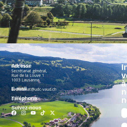
I
Adresse
UDC Vaud
Secrétariat général,
v
Rue de la Louve 1
1003 Lausanne
à
E-mail
secretariat@udc-vaud.ch
n
Téléphone
n
021 806 32 90
Suivez-nous