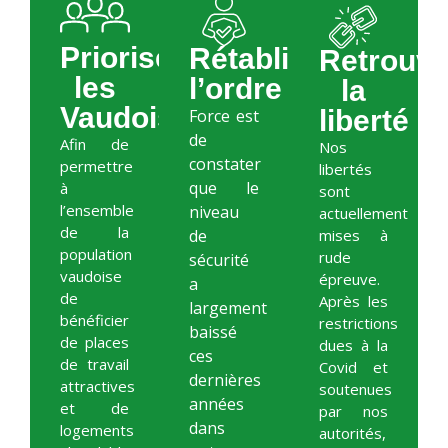
Prioriser
Rétablir
Retrouve
les
l’ordre
la
Vaudois
liberté
Force est
de
Afin de
Nos
constater
permettre
libertés
que le
à
sont
l’ensemble
niveau
actuellement
de la
de
mises à
population
rude
sécurité
vaudoise
épreuve.
a
de
Après les
largement
bénéficier
restrictions
baissé
de places
dues à la
ces
de travail
Covid et
dernières
attractives
soutenues
années
et de
par nos
dans
logements
autorités,