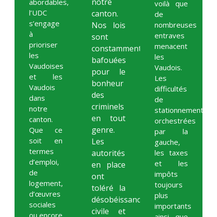
notre
abordables,
voilà que
l’UDC
canton.
de
s’engage
Nos lois
nombreuses
à
entraves
sont
prioriser
menacent
constamment
les
les
bafouées
Vaudoises
Vaudois.
pour le
et les
Les
bonheur
Vaudois
difficultés
des
dans
de
criminels
notre
stationnement
en tout
canton.
orchestrées
genre.
Que ce
par la
soit en
Les
gauche,
termes
autorités
les taxes
d’emploi,
et les
en place
de
impôts
ont
logement,
toujours
toléré la
d’œuvres
plus
désobéissance
sociales
importants
civile et
ou encore
ainsi que