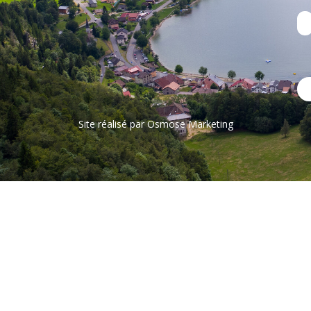
Site réalisé par
Osmose Marketing